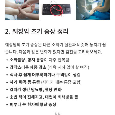
2. 췌장암 초기 증상 정리
췌장암의 초기 증상은 다른 소화기 질환과 비슷해 놓치기 쉽
습니다. 다음과 같은 변화가 있다면 검진을 고려해보세요.
소화불량, 명치 통증
이 자주 반복됨
갑작스러운 체중 감소
(식욕 저하 없이 살 빠짐)
식사 후 쉽게 더부룩하거나 구역감이 생김
허리 위쪽·등 통증
(자다가 깨는 통증 포함)
갑자기 생긴 당뇨병, 혈당 변화
소변 색이 진해지고, 대변이 회색빛을 띔
피부나 눈 흰자에 황달 증상