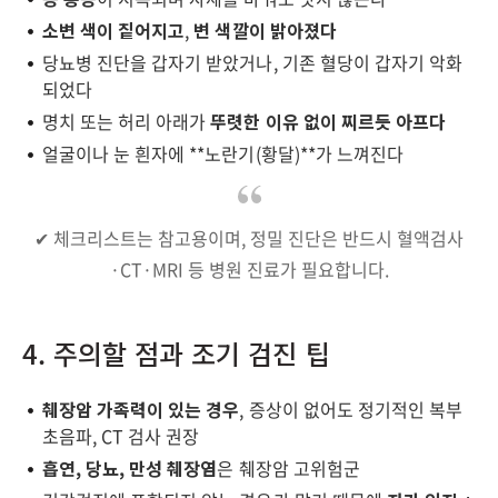
소변 색이 짙어지고
,
변 색깔이 밝아졌다
당뇨병 진단을 갑자기 받았거나, 기존 혈당이 갑자기 악화
되었다
명치 또는 허리 아래가
뚜렷한 이유 없이 찌르듯 아프다
얼굴이나 눈 흰자에 **노란기(황달)**가 느껴진다
✔ 체크리스트는 참고용이며, 정밀 진단은 반드시 혈액검사
·CT·MRI 등 병원 진료가 필요합니다.
4. 주의할 점과 조기 검진 팁
췌장암 가족력이 있는 경우
, 증상이 없어도 정기적인 복부
초음파, CT 검사 권장
흡연, 당뇨, 만성 췌장염
은 췌장암 고위험군