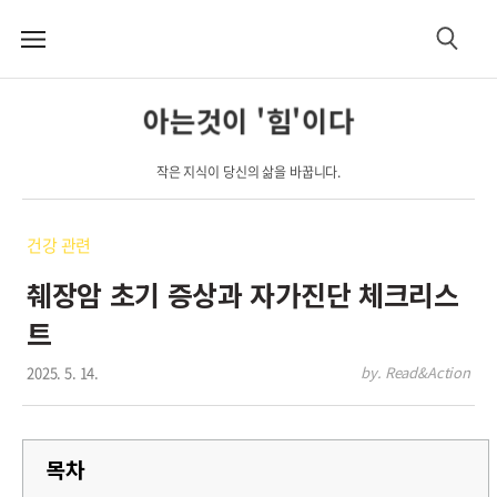
메
검
뉴
색
아는것이 '힘'이다
작은 지식이 당신의 삶을 바꿉니다.
건강 관련
췌장암 초기 증상과 자가진단 체크리스
트
2025. 5. 14.
by. Read&Action
목차