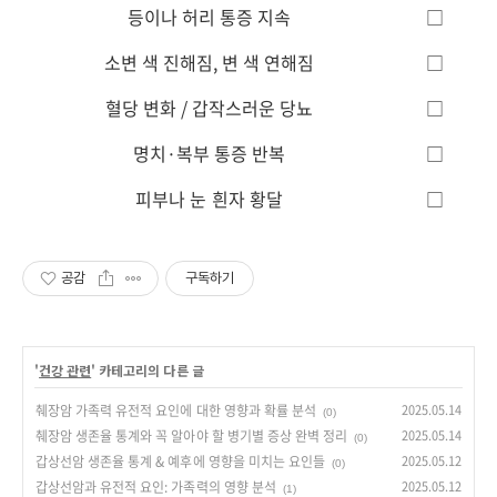
등이나 허리 통증 지속
□
소변 색 진해짐, 변 색 연해짐
□
혈당 변화 / 갑작스러운 당뇨
□
명치·복부 통증 반복
□
피부나 눈 흰자 황달
□
공감
구독하기
'
건강 관련
' 카테고리의 다른 글
췌장암 가족력 유전적 요인에 대한 영향과 확률 분석
2025.05.14
(0)
췌장암 생존율 통계와 꼭 알아야 할 병기별 증상 완벽 정리
2025.05.14
(0)
갑상선암 생존율 통계 & 예후에 영향을 미치는 요인들
2025.05.12
(0)
갑상선암과 유전적 요인: 가족력의 영향 분석
2025.05.12
(1)