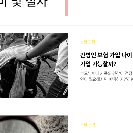
가입해두었더라도, 실제로 보험
일이 생기면 어떻게 해야 할지 
시죠? 특히 치매, 뇌졸중, 장기
간병이 필요한 상황이 오면 청구
험금을 놓칠 수 있습니다. 지금
와 절차를 확인해두고, 무료 상
능 여부를 점검해보세요. 2번째 -
보험 관련
언제 청구할 수 있나요?간병인 
에서 보험금을 청구할 수 있습니
간병인 보험 가입 나이 
(중등도 이상)뇌졸중, 파킨슨병
필요 시입원 간병비 실비 보장형
가입 가능할까?
과 간병 서비스가 동시에 이루
부모님이나 가족의 건강이 걱정될
다 조건이 다르기 때문에 약..
인이 필요해지면 어떡하지?'라는
있으신가요? 그럴 때 가장 먼저
로 간병인 보험입니다. 간병인 
제한이 있기 때문에, 지금 확인
니다. 상담을 통해 무료로 가입
보세요. 2번째 --> 간병인 보
은 노후에 치매, 뇌졸중, 중풍,
기 간병이 필요할 때 매월 일정
보험 관련
지원받을 수 있는 보험입니다.
한 지금, 부모님이나 본인의 미