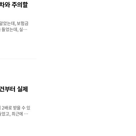
절차와 주의할
습니다. 간병인 보
?간병인 보험은 대
가능 나이를 70
 알았는데, 보험금
 들었는데, 실제
이 있나요?”“진단
는데, 생각보다 서
터 했는데, 그게
무슨 말이죠?” 암보
또는 가족에게 고
급하는 보장금입니
보면✔ 서류 미비,
논란 등다양한 이
, 거절되는 경우가
조건부터 실제
 이후 보험금 수령
절차③ 제출 서류
 할 조항까지 실
 2배로 받을 수 있
정리해드립니다..
들었고, 최근에 하
 건지 궁금해
혹시 두 군데 다 청
 실손의료보험은 의