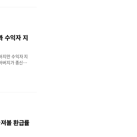
대부분의 국민이 하
다.하지만 가족 중
손·구실손 구분 등
 청구는 어디로 해
많습니다.특히 보험
가입 여부를 점검하
과 수익자 지
. 이번 글에서는①
제 중복 청구 가능
④ 중복 가입 시
하지만 수익자 지
까..
“아버지가 종신보
후 보험금을 어떻게
지정되어 있지 않으
?”“형제가 많아
” 종신보험이나 정
되는 보험은본인이
생활을 지켜주는 소
례를 보면,✔ 수익
 직후 서류가 미비
 않는 경우도 많
따져볼 환급률
생하는 상황도 적지
 사망보험금과 수
시 이해하고 있어야