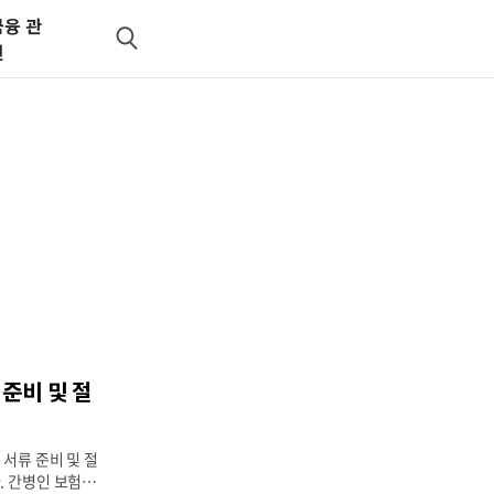
금융 관
검
련
색
 준비 및 절
서류 준비 및 절
. 간병인 보험에