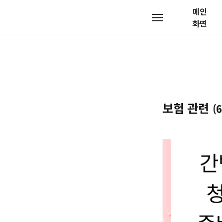
메인
메
화면
뉴
보험 관련
(6