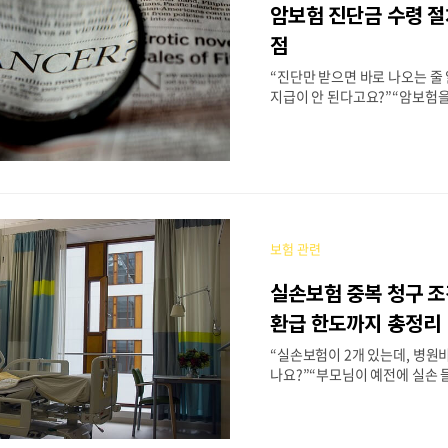
암보험 진단금 수령 
한 보험 중 하나로 떠오르고 있
험, 몇 살까지 가입할 수 있을까
점
부분 보험사 기준으로 최대 가입 
“진단만 받으면 바로 나오는 줄
세까지로 설정하고 있습니다..
지급이 안 된다고요?”“암보험을
로 보험금을 받을 수 있는 기준
서만 제출하면 되는 건 줄 알았
류가 복잡하네요.”“일단 수술부
보험금 지급 기준이 안 된다니 
험 진단금은 암 진단 시 가입자 
액의 보험금을 일시금으로 지
다.하지만 실제로 청구를 진행해
보험 관련
✔ 지급 기준 미달,✔ 면책기간 
유로 보험금이 지연되거나 감액
실손보험 중복 청구 
많습니다.이번 글에서는 암 진단
시① 지급 조건과 기준② 청구 
환급 한도까지 총정리
④ 자주 생기는 실수⑤ 주의해야
“실손보험이 2개 있는데, 병원비
질적으로 필요한 내용을 모두 
나요?”“부모님이 예전에 실손 
나 더 가입했는데 중복 보장되는
요.”“치료비가 많이 나왔는데, 
구하면 더 받을 수 있을까요?”