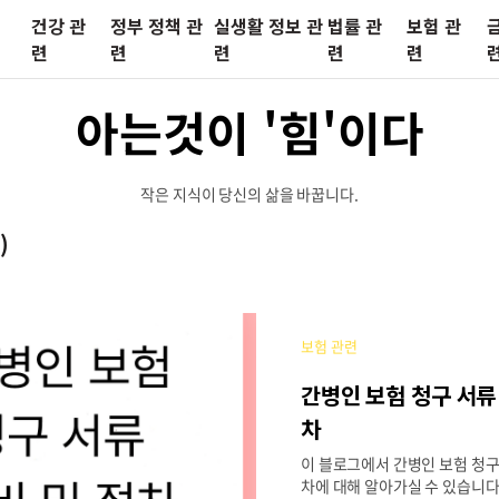
건강 관
정부 정책 관
실생활 정보 관
법률 관
보험 관
련
련
련
련
련
아는것이 '힘'이다
작은 지식이 당신의 삶을 바꿉니다.
)
보험 관련
간병인 보험 청구 서류
차
이 블로그에서 간병인 보험 청구 
차에 대해 알아가실 수 있습니다