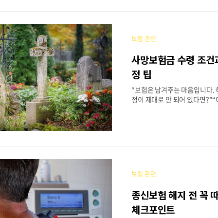
료비 부담을 줄이기 위해 거의 
나쯤은 가입하고 있는 보험입니
복 가입, 과거 보험 유지, 신실
으로 인해‘중복 보장’이 되는지,
보험 관련
야 하는지 혼란스러운 경우가 
료가 오르면서 불필요한 중복 
사망보험금 수령 조건
려는 분들도 많아지고 있습니다
실손보험 중복 보장의 원칙② 실
정 팁
여부③ 보험사별 분담 청구 방식
“보험은 남겨주는 마음입니다. 
해지 판단 기준⑤ 자주 묻는 오해
정이 제대로 안 되어 있다면?”
험을 가입하셨는데, 돌아가신 
청구해야 하나요?”“수익자가 
면 보험금은 누구에게 가는 거죠
서 분쟁이 날까 봐 걱정이에요.
기보험 등 사망보험금이 지급
수령할 수 없는 대신, 가족의 
중한 자산입니다.하지만 실제 사
보험 관련
자를 지정하지 않았거나✔ 사망
해보험금이 지연되거나 지급되지
종신보험 해지 전 꼭 
습니다.특히 유족 간 분쟁이 발
않기 때문에,보험에 가입했다면
체크포인트
익자 관련된 핵심 내용을 반드