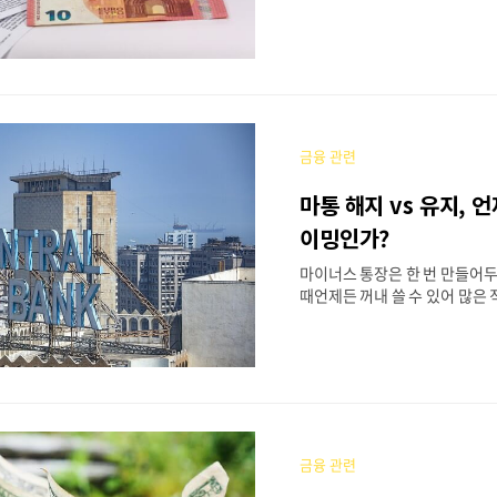
사용하지 않으면 오히려 신용점
향을 줄 수 있습니다. 많은 분
안 쓰고 갖고만 있는데 왜 점수
게 오히려 점수를 깎는 요인인가
하시는데,정확히 따지면 사용하
통장이 신용정보사에서 부정적
는 구조가 있습니다. 이번 글
금융 관련
평가사(KCB, NICE)의 기준
통장을 오래 갖고 있을 때 신용
마통 해지 vs 유지, 
유와 예방 전략까지 상세히 정
1번째 --> 1. 신용점수는 어
이밍인가?
수는 단순히 대출을 얼마나 갚
마이너스 통장은 한 번 만들어
되지 않습니다.'신용을 얼마나 책
때언제든 꺼내 쓸 수 있어 많은
들이 비상금용으로 개설합니다.
나면서 “사용은 안 하는데 계속
까?” “혹시 이것 때문에 대출이
까?”라는 고민이 생기죠. 해지
만들기 힘들 것 같고, 유지하자니
점수에 영향이 있을까 걱정되는
글에서는 마이너스 통장을 해지
금융 관련
의 장단점,그리고 가장 현명한 
으로 안내드립니다. 1번째 --> 