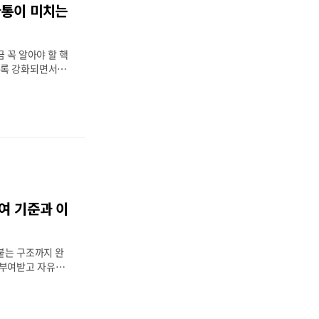
마통이 미치는
비상시에 쓸 수 있
 한도 내에서 수시
 돈이 필요한 상황
금 꼭 알아야 할 핵
수록 강화되면서이
 가장 중요한 기준
분들이 마이너스 통
 주는지 정확히 알지
이란 무엇인지부터,
 영향,그리고 실제
적으로 안내해드립
? (총부채원리금상환
tio)은‘연소득 대비
 비율’을 말합니
여 기준과 이
자 합계➗✔ 연소득
봉 4,000만 원 대
 원 ..
 붙는 구조까지 완
 부여받고 자유롭
니다. 하지만 막상
도인데 왜 300
이자가 붙나요?”라