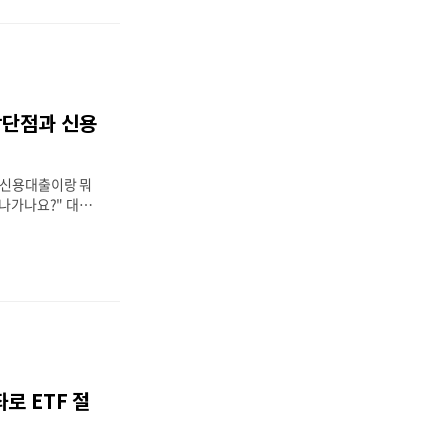
이번 글에서는마이너
렇게 정해지는지,이
025년 기준으로
 1. 마이너스 통장
스 통장의 한도는
+ 재직 상태 등을
장단점과 신용
득기본적으로 연봉
 4,000만 원 →
만 원일부 고신용자의
"신용대출이랑 뭐
 나가나요?" 대출
이너스 통장을 신용
나,사용 방식과 이
가 많습니다. 이번
너스 통장의 개념,
, 사용 시 장단
다. 1번째 -->
스 통장 대출은은행
에서 자유롭게 꺼내
한 형태입니다.즉,
로 ETF 절
록 ‘한도’를 설정
 1,000만 원짜
고가 0원이더라도