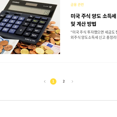
다릅니다.이번 글에서는① 해외 
금융 관련
구조② 배당소득과 양도소득 구분
종합신고 절차④ 실수하기 쉬운
미국 주식 양도 소득세
전 절세 전략까지해외 ETF 투
고 있어야 할 정보를 집중적으로
및 계산 방법
째 --> 1. 해외 ETF 세금, 국내
“미국 주식 투자했으면 세금도 
까?해외 ..
외주식 양도소득세 신고 총정리
하는 사람들이 점점 늘어나고 있
슬라, 엔비디아 등 글로벌 기업
력도 높지만,세금 신고를 제대로
익이 생길 수 있습니다. 특히 
과 과세 체계가 완전히 다르기 
매도했더라도 양도차익이 발생
를 해야 합니다. 이번 글에서는
소득세 과세 기준② 세금 계산 
1
2
이
다
고 방법과 일정④ 해외주식 절세
는 질문(FAQ)까지 2025년 
전
음
알아야 할 세금 정보를 정리해드립
1. 미국 주식 투자, 세금 신고
기본적으로 해외주식을 매도하.