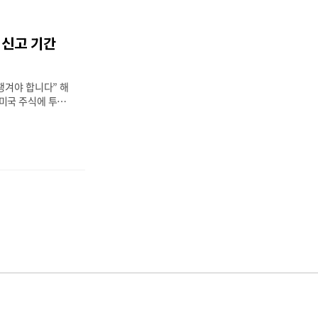
ETF 세금의 기본
 방법③ 연 1회
 신고 포인트⑤ 실
 신고 기간
자자라면 반드시 알
 정리합니다. 1번
 ETF와 뭐가 다를
챙겨야 합니다” 해
미국 주식에 투자
습니다.애플, 테
의 성장은 투자 매
 하지 않으면 불이
해외주식은 국내주식
때문에,단 한 주만
하면 반드시 신고
① 미국 주식 양도
방식과 예시③ 신
 전략⑤ 자주 묻
기준으로 투자자가 꼭
니다. 1번째 -->
 대상은 누구인가요?
.