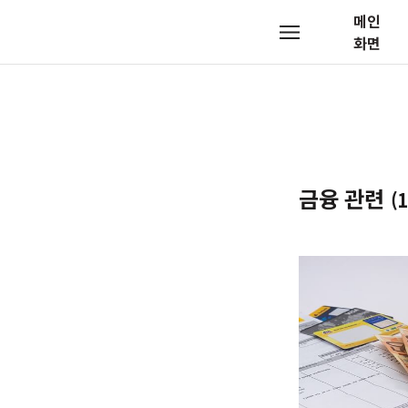
메인
메
화면
뉴
금융 관련
(