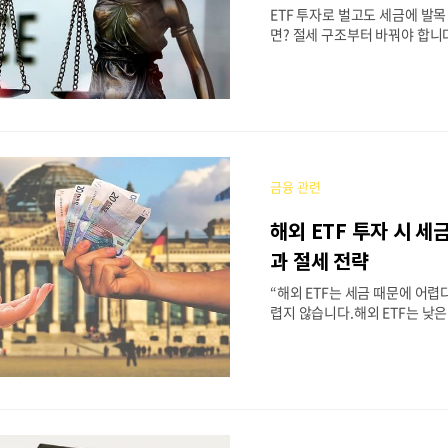
ETF 투자로 벌고도 세금에 발
최대 1,000만 원까지 출..
면? 절세 구조부터 바꿔야 합니
도 분산 투자할 수 있고, 미국·
할 수 있어요즘 개인 투자자들이
융상품입니다.하지만 ETF는 주
익에도 세금이 부과되는 구조입니
F는 배당소득세 + 양도소득세가
중 과세 구조로,잘못 설계하면 
세금으로 납부하게 됩니다.이 
금융 관련
방법이 바로ISA(개인종합자산관
금계좌(연금저축·IRP)를 활용
해외 ETF 투자 시 세
니다. 이번 글에서는① 일반계좌 
생하는 세금 구조② ISA 계좌와
과 절세 전략
세금 절감 효과③ 미국 ETF, 국내
“해외 ETF는 세금 때문에 어렵다
세 구조 차이④ 투자 목적에..
렵지 않습니다.해외 ETF는 낮은
산, 환헤지 여부 선택 등으로국
점 더 인기 있는 상품입니다.하
국내 ETF와는 다른 세금 체계
다. 특히 미국 ETF처럼 해외 
세와 배당소득세가 동시에 발생
시기와 방식, 절세 전략까지 국내