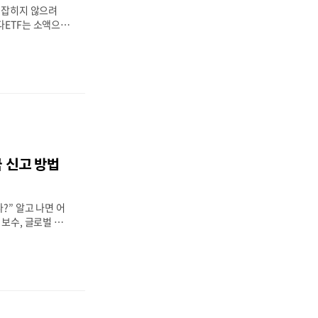
목 잡히지 않으려
다ETF는 소액으로
해외 자산까지 투자
 가장 선호하는 금
식과 달리 매매차
다.특히 미국 ET
 함께 발생하는 이
수익의 상당 부분을
문제를 피하기 위한
리계좌) 또는 연
하는 절세 전략입
금 신고 방법
ETF 투자 시 발
 연금계좌의 ETF
 ETF 투자 시 절
?” 알고 나면 어
 보수, 글로벌 분
내 투자자들에게 점
지만 그 이면에는
가 기다리고 있습니
상장 상품은양도소득
할 수 있으며,신고
 ETF와 완전히