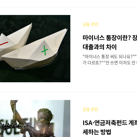
는 질문이 반드시 생깁니다. 
스 통장 한도가 얼마나, 왜 이
자는 언제 어떻게 발생하는지,2
상세히 알려드립니다. 1번째 -->
금융 관련
한도, 어떻게 정해질까?마이너
은행이 심사하는 신용도 + 소득 
마이너스 통장이란? 
바탕으로 산정됩니다.① 연소
의 40~50% 이내로 책정예: 연봉
대출과의 차이
한도 약 1,600만 원~2,000
"마이너스 통장 써도 되나요?"
경우 70%까지 ..
가 다르죠?""안 쓰면 이자도 안
을 처음 접하는 많은 분들이마
대출과 같은 개념으로 오해하거
자 계산 원리를 헷갈려하는 경우
글에서는2025년 기준으로 마이
특징,그리고 신용대출과의 차이점
점까지 명확하게 정리해드리겠습니
1. 마이너스 통장이란?마이너
금융 관련
이 일정 한도를 정해주고,그 안
쓰고 갚을 수 있는 신용대출의 
ISA·연금저축펀드 계좌
내 통장이 마이너스가 될 수 있도
해주는 방식입니다.예를 들어,한도
세하는 방법
리 마이너스 통장이 있다면,잔