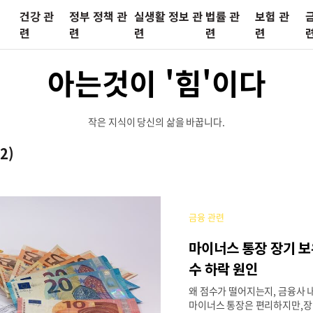
건강 관
정부 정책 관
실생활 정보 관
법률 관
보험 관
련
련
련
련
련
아는것이 '힘'이다
작은 지식이 당신의 삶을 바꿉니다.
12)
금융 관련
마이너스 통장 장기 보
수 하락 원인
왜 점수가 떨어지는지, 금융사 
마이너스 통장은 편리하지만,장