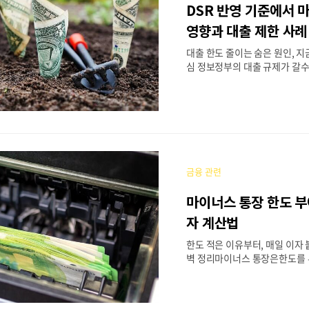
DSR 반영 기준에서 
해지하지 않고 유지할 때의 장점
는 유동성 확보마이너스 통장은
영향과 대출 제한 사례
인출이 가능하기 때문에 급하게
대출 한도 줄이는 숨은 원인, 지
에서 매우 유용합니다.병원비..
심 정보정부의 대출 규제가 갈
제는 대출 가능 여부를 결정짓는
이 'DSR'입니다.하지만 많은 
장이 실제 DSR에 어떤 영향을
못합니다. 이번 글에서는DSR
마이너스 통장이 DSR에 미치는
대출이 거절된 사례까지 구체
니다. 1번째 --> 1. DSR이란
금융 관련
비율)DSR (Debt Service Ra
모든 금융부채의 연간 상환금액
마이너스 통장 한도 부
다.✔ 모든 대출의 원리금 + 이
= DSR 비율2. DSR 계산 예시 연
자 계산법
출 원리금 연간 총 상환액 1,200만
한도 적은 이유부터, 매일 이자
벽 정리마이너스 통장은한도를
게 꺼내 쓰는 유연한 신용대출입
은행에 신청하면“내 소득은 이 정
만 원밖에 안 돼요?”“안 써도 