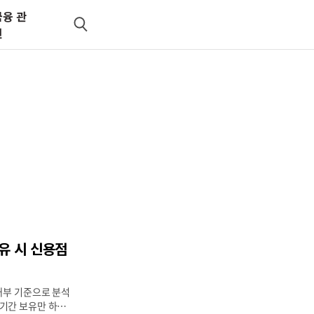
금융 관
검
련
색
유 시 신용점
내부 기준으로 분석
기간 보유만 하고