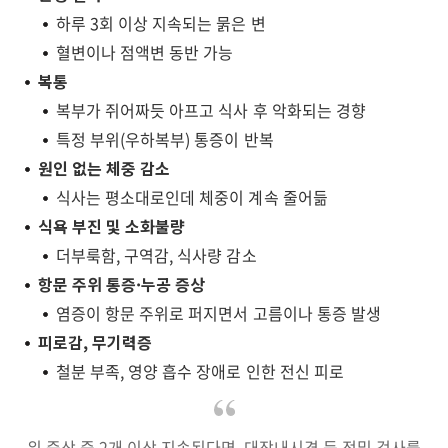
하루 3회 이상 지속되는 묽은 변
혈변이나 점액변 동반 가능
복통
복부가 쥐어짜듯 아프고 식사 후 악화되는 경향
특정 부위(우하복부) 통증이 반복
원인 없는 체중 감소
식사는 평소대로인데 체중이 계속 줄어듦
식욕 부진 및 소화불량
더부룩함, 구역감, 식사량 감소
항문 주위 통증·누공 증상
염증이 항문 주위로 퍼지면서 고름이나 통증 발생
피로감, 무기력증
철분 부족, 영양 흡수 장애로 인한 전신 피로
위 증상 중 2개 이상 지속된다면, 대장내시경 등 정밀 검사를