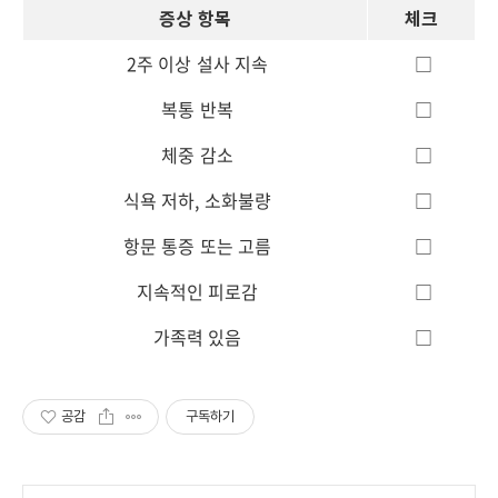
증상 항목
체크
2주 이상 설사 지속
□
복통 반복
□
체중 감소
□
식욕 저하, 소화불량
□
항문 통증 또는 고름
□
지속적인 피로감
□
가족력 있음
□
공감
구독하기