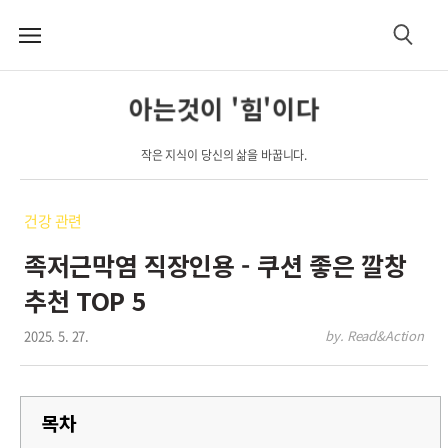
메
검
뉴
색
아는것이 '힘'이다
작은 지식이 당신의 삶을 바꿉니다.
건강 관련
족저근막염 직장인용 - 쿠션 좋은 깔창
추천 TOP 5
2025. 5. 27.
by. Read&Action
목차