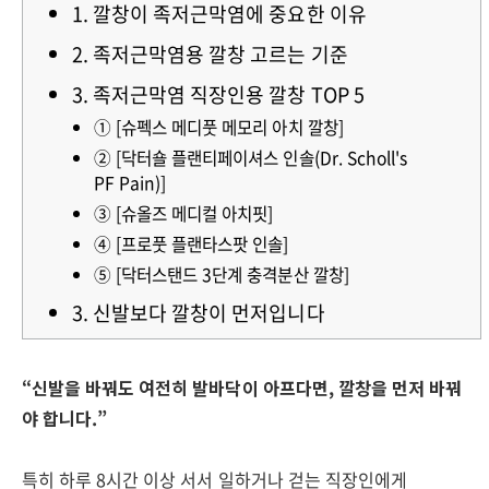
1. 깔창이 족저근막염에 중요한 이유
2. 족저근막염용 깔창 고르는 기준
3. 족저근막염 직장인용 깔창 TOP 5
① [슈펙스 메디풋 메모리 아치 깔창]
② [닥터숄 플랜티페이셔스 인솔(Dr. Scholl's
PF Pain)]
③ [슈올즈 메디컬 아치핏]
④ [프로풋 플랜타스팟 인솔]
⑤ [닥터스탠드 3단계 충격분산 깔창]
3. 신발보다 깔창이 먼저입니다
“신발을 바꿔도 여전히 발바닥이 아프다면, 깔창을 먼저 바꿔
야 합니다.”
특히 하루 8시간 이상 서서 일하거나 걷는 직장인에게