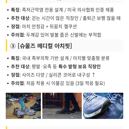
특징
: 족저근막염 전용 설계 / 미국 의사협회 인증 제품
추천 대상
: 걷는 시간이 많은 직장인 / 출퇴근 보행 많을 때
장점
: 아치 안정감 + 뒤꿈치 젤쿠션
주의점
: 두께감 있어 발볼 좁은 신발에는 부적합
③ [슈올즈 메디컬 아치핏]
특징
: 국내 족부의학 기반 설계 / 아치별 맞춤형 분류
추천 대상
: 평발·요족 등
특수 발형 보유 직장인
장점
: 사이즈 다양 / 실리콘 코어로 내구성 ↑
주의점
: 처음 착용 시 이물감 있음 (3일 적응 필요)