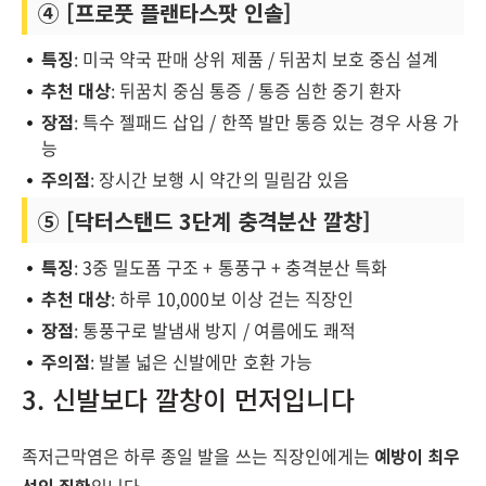
④ [프로풋 플랜타스팟 인솔]
특징
: 미국 약국 판매 상위 제품 / 뒤꿈치 보호 중심 설계
추천 대상
: 뒤꿈치 중심 통증 / 통증 심한 중기 환자
장점
: 특수 젤패드 삽입 / 한쪽 발만 통증 있는 경우 사용 가
능
주의점
: 장시간 보행 시 약간의 밀림감 있음
⑤ [닥터스탠드 3단계 충격분산 깔창]
특징
: 3중 밀도폼 구조 + 통풍구 + 충격분산 특화
추천 대상
: 하루 10,000보 이상 걷는 직장인
장점
: 통풍구로 발냄새 방지 / 여름에도 쾌적
주의점
: 발볼 넓은 신발에만 호환 가능
3. 신발보다 깔창이 먼저입니다
족저근막염은 하루 종일 발을 쓰는 직장인에게는
예방이 최우