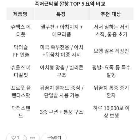
족저근막염 깔창 TOP 5 요약 비교
제품명
특징
추천 대상
슈펙스 메
젤쿠션 + 아치지지 +
서서 일하는 서비
디풋
메모리폼
스직, 통증 초기
닥터숄
미국 족부전용 / 아치
보행 많은 직장인
PF 인솔
+뒤꿈치 이중 지지
슈올즈 메
아치형 맞춤 / 실리콘
평발·요족 등 특수
디컬핏
구조
발형
프로풋 플
뒤꿈치 젤패드 중심 /
뒤꿈치 통증 중기
랜타스팟
단일발 사용 가능
환자
닥터스탠
하루 10,000보 이
3중 쿠션 + 통풍 구조
드
상 보행
1
구독하기