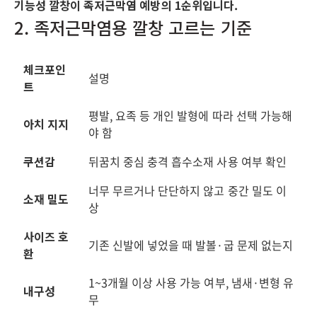
기능성 깔창이 족저근막염 예방의 1순위입니다.
2. 족저근막염용 깔창 고르는 기준
체크포인
설명
트
평발, 요족 등 개인 발형에 따라 선택 가능해
아치 지지
야 함
쿠션감
뒤꿈치 중심 충격 흡수소재 사용 여부 확인
너무 무르거나 단단하지 않고 중간 밀도 이
소재 밀도
상
사이즈 호
기존 신발에 넣었을 때 발볼·굽 문제 없는지
환
1~3개월 이상 사용 가능 여부, 냄새·변형 유
내구성
무