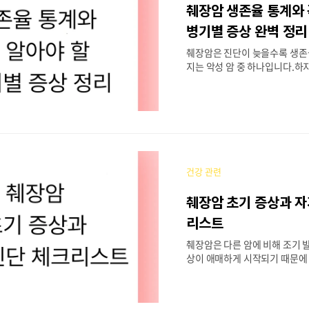
췌장암 생존율 통계와 
여된 경우, 젊은 나이에 발병 가
형제, 자녀 중 1명 이상 췌장암
병기별 증상 완벽 정리
면 정기 검진 대상자로 분류됩
췌장암은 진단이 늦을수록 생존
을 받기 전이라면 지..
지는 악성 암 중 하나입니다.하
통계를 알고 있다면 조기 발견 
치료 방향도 계획할 수 있습니다.
드리자면, 암 진단은 최대한 빠
장 중요합니다.지금 내 몸의 증
있을 수 있는지 확인해보세요. 
바일로 간편하게 가능합니다. 1.
계 (2025년 기준)보건복지부 
건강 관련
에 따르면, 췌장암의 전체 5년 
에 불과합니다.하지만 병기에 따
췌장암 초기 증상과 
이를 보입니다.병기 5년 생존율
종양이 췌장 내부에 국한된 경우2
리스트
인근 림프절 또는 조직 침범3기
췌장암은 다른 암에 비해 조기 
혈관 침범 및 국소 진행..
상이 애매하게 시작되기 때문에 
불립니다.하지만 초기 신호를 
체크해볼 수 있다면, 빠른 검진
수 있습니다. 암에 있어서 가장 