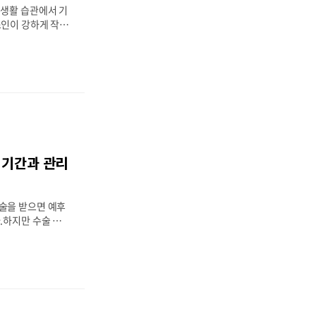
 생활 습관에서 기
소인이 강하게 작용
히 가족 중 갑상선
과 생활 관리가 더
 앱 무료 상담을
, 온라인 설문으로
1. 유전적 요인이
암 중 유전 요인
‘수질암(Medull
)’입니다.전체 갑상선
25%는 유전성(ME
 기간과 관리
자 돌연변이가 주
아·청소년기부터
경우 유전자 검사가
술을 받으면 예후
.하지만 수술 이후
으면 합병증, 호르
제가 발생할 수 있
통해 수술 후 회복
설정으로 꾸준한 관
 수술 후 회복 기
 절제술로 진행되