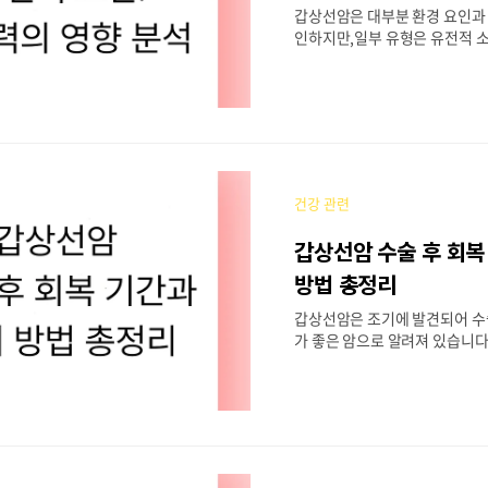
갑상선암은 대부분 환경 요인과
인하지만,일부 유형은 유전적 
하는 것으로 알려져 있습니다.특
암 병력이 있다면 정기적인 검진
욱 중요합니다.지금 바로 모바일
통해 가족 병력 여부를 확인하고
유전적 위험도를 체크해보세요. 
중요한 갑상선암 유형은?갑상선
과 가장 밀접하게 관련된 유형은 
건강 관련
ary thyroid cancer, MTC
암의 약 3~5%를 차지그중 약 
갑상선암 수술 후 회복
N2 증후군)으로 발생RET 유전
요 원인✔ 유전성 수질암은 소
방법 총정리
발생할 수 있어, 가족력 있는 
갑상선암은 조기에 발견되어 수
권장됩니다.지금 ..
가 좋은 암으로 알려져 있습니다
에도 철저한 관리가 동반되지 않
몬 불균형, 피로감 등 다양한 문
습니다. 모바일 건강관리 앱을 
경과를 기록하거나, 복약 알림 
리를 이어가 보세요. 1. 갑상선암
간은?일반적으로 수술은 갑상선