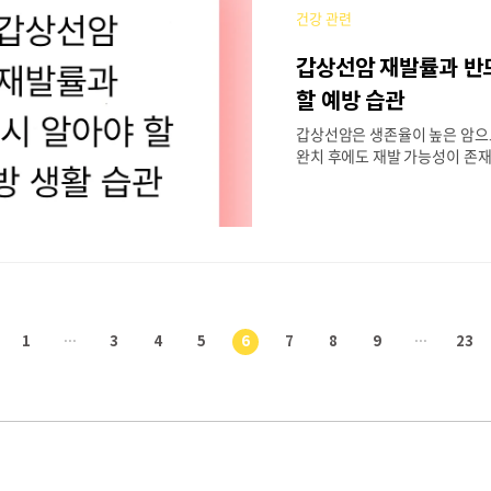
며, 환자에 따라 전체 절제 또는
건강 관련
됩니다.입원 기간: 3~5일초기 회
주 (일상 복귀 가능)완전 회복까
갑상선암 재발률과 반
정도 (호르몬 수치 안정 포함)✔
수술 범위, 동반 질환 등에 따라
할 예방 습관
술 후 1~2주 사이에 일상생활 
갑상선암은 생존율이 높은 암으
도 많습니다...
완치 후에도 재발 가능성이 존
가능성은 초기 수술 후 5년 이
가 많기 때문에, 생활습관 관리
다. 무료 재발 가능성 자가테스
통해 본인의 관리 상태를 체크
립니다. 1. 갑상선암 재발률은
선암은 전체적으로 5년 생존율이
매우 높은 편이지만,암의 종류와
에 따라 재발 가능성은 달라집니
1
···
3
4
5
6
7
8
9
···
23
이
균: 약 5~30%유두암(Papillary 
r): 5~15% 수준여포암(Follicul
전
수질암(Medullary): 최대 4
naplastic): 예후 불량, 재발률도