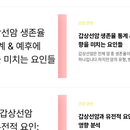
진단을 받는 것입니다. 지금 바
한 병원 무료 상담을 신청해보
니다. 1. 췌장암이란?췌장은 
소와 인슐린을 만드는 중요한 
건강 관련
악성 종양이 생기면, 소화 장애
상까지 다양한 문제가 발생할 수
갑상선암 생존율 통계 
췌장암은 주로 ‘췌관 선암’이 9
췌장의 머리, 몸통, 꼬리 중 어
향을 미치는 요인들
라 증상과 예후가 다름✔ 췌장암은
갑상선암은 전체 암 중 생존율이 
상에서 많이 발생하지만, ..
하나입니다.하지만 암의 유형, 병
자의 생활습관 등에 따라 예후는
있습니다. 지금 바로 나의 건강
을 체크해보세요. 모바일 설문 
을 통해 예후 관리 시작이 가능합
암 생존율 통계 정리국내 보건
면 갑상선암의 5년 생존율은 98
이는 조기 발견과 비교적 진행 
건강 관련
때문입니다.구분 5년 생존율(%)
3%유두암 (Papillary)99% 이
갑상선암과 유전적 요
lar)95~98%수질암 (Medulla
화암 (Anaplastic)10% 이
영향 분석
은 예후가 매우 좋지만,수질암과