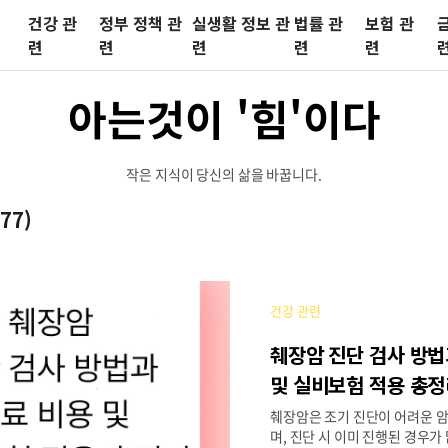
건강 관
정부 정책 관
실생활 정보 관
법률 관
보험 관
련
련
련
련
련
아는것이 '힘'이다
작은 지식이 당신의 삶을 바꿉니다.
177)
건강 관련
췌장암 진단 검사 방법
및 실비보험 적용 총
췌장암은 조기 진단이 어려운 
며, 진단 시 이미 진행된 경우가