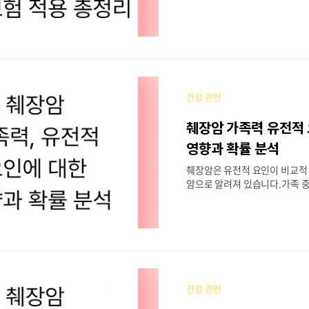
큽니다.하지만 어떤 검사를 어
지, 그리고 실비보험에서 얼마나
지를 알면 실제 부담을 줄일 수 
상황에 맞는 검사 항목과 보험 
보세요. 모바일 앱으로도 간편
다. 1. 췌장암 진단을 위한 주
은 일반 건강검진으로는 잘 발견
건강 관련
고위험군은 다음과 같은 정밀검
● 복부 초음파1차적으로 복부 
췌장암 가족력 유전적
췌장은 위치상 잘 보이지 않는 경
T (컴퓨터 단층촬영)췌장의 형태
영향과 확률 분석
악빠르고 정확도가 높아 1차 진
췌장암은 유전적 요인이 비교적
I / MRCP담관 및 췌관을..
암으로 알려져 있습니다.가족 중
는 경우, 발병 확률이 일반인보
보고되고 있으며,조기 검진과 유
장됩니다. 가족력이 있다면 일
는 부족할 수 있습니다. 지금 
자 검사 가능 병원을 확인해보세요
가족력이 중요한 이유전체 췌장암
15%는 가족력 또는 유전성 
건강 관련
조기 증상이 없어 가족력 있는 경
될 위험유전자 변이(예: BRCA2,