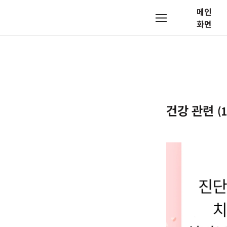
메인
메
화면
뉴
건강 관련
(