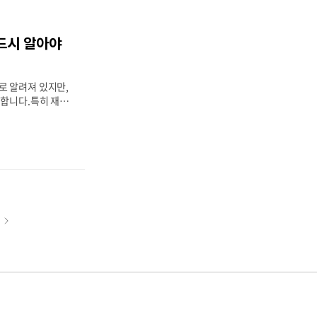
 부분 절제가 시행
복 기간: 약 2~4
지: 3개월~6개월
드시 알아야
 회복 속도는 나이,
 차이가 있으며,수
복귀가 가능한 경우
로 알려져 있지만,
재합니다.특히 재발
내에 발생하는 경우
가 매우 중요합니
트나 병원 상담을
해보는 것도 추천드
 얼마나 될까?갑상
 98% 이상으로
 병기, 수술 범위
다.전체 재발률 평
다
thyroid cance
ar): 약 15~25%
음
0% 이상미분화암(A
..