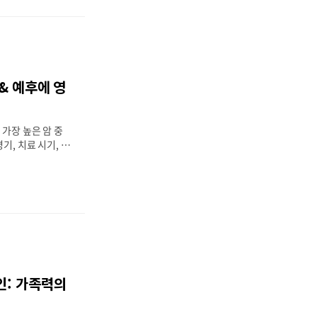
로 모바일 앱을 통
시는 것을 추천드립
우리 몸에서 소화효
장기입니다.췌장에
부터 혈당 조절 이
 있습니다.종류:
& 예후에 영
0% 이상 차지위치:
디에 생겼는지에 따
 대개 60세 이
가장 높은 암 중
기, 치료 시기, 환
 크게 달라질 수
 상태와 위험 요인
앱이나 온라인 상담
니다. 1. 갑상선
복지부 통계에 따르
.3%에 달합니다.
속도가 느린 특성
전체 평균약 98.
상여포암 (Follicu
인: 가족력의
ry)75~85%미분
하✔ 유두암과 여포암
 미분화암..