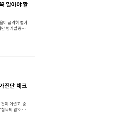
꼭 알아야 할
능성 높음✔ 부모,
 진단 이력이 있다
니다.아직 정기검진
율이 급격히 떨어
지만 병기별 증상과
가능성을 높이고,
 다시 한 번 말씀
르게 받는 것이 가
상이 췌장암과 관련
정기검진 예약도 모
 췌장암 생존율 통
및 국립암센터 통계
생존율은 약 13%
라 생존율은 큰 차
자가진단 체크
 설명1기약 40%
기약 20~25%
약 10% 이하주요
발견이 어렵고, 증
'침묵의 암'이라
잘 관찰하고 스스로
과 치료로 이어질
중요한 것은, 빠른