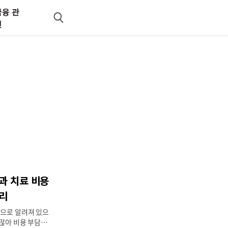
금융 관
검
련
색
과 치료 비용
정리
암으로 알려져 있으
 많아 비용 부담도